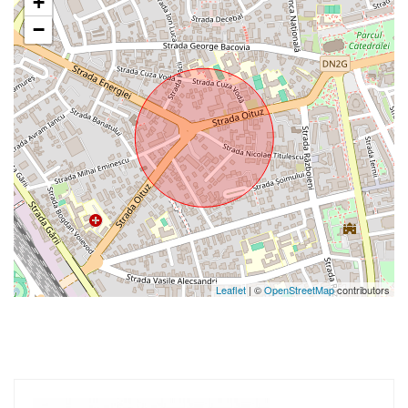
+
−
Leaflet
| ©
OpenStreetMap
contributors