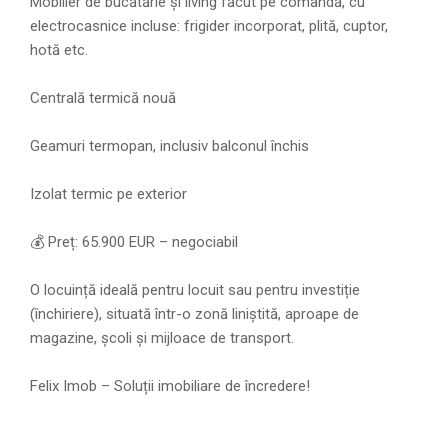
Mobilier de bucătărie și living făcut pe comandă, cu
electrocasnice incluse: frigider incorporat, plită, cuptor,
hotă etc.
Centrală termică nouă
Geamuri termopan, inclusiv balconul închis
Izolat termic pe exterior
💰 Preț: 65.900 EUR – negociabil
O locuință ideală pentru locuit sau pentru investiție
(închiriere), situată într-o zonă liniștită, aproape de
magazine, școli și mijloace de transport.
Felix Imob – Soluții imobiliare de încredere!