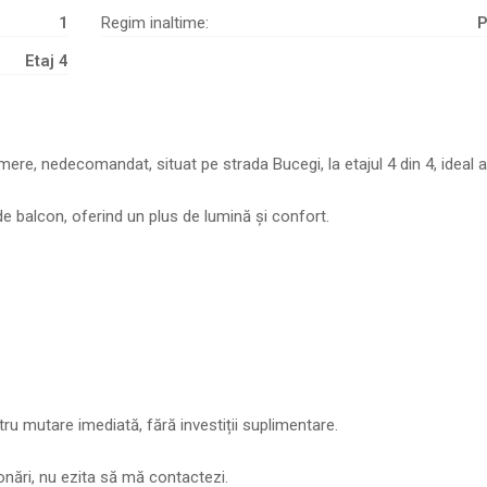
1
Regim inaltime:
Etaj 4
re, nedecomandat, situat pe strada Bucegi, la etajul 4 din 4, ideal a
e balcon, oferind un plus de lumină și confort.
tru mutare imediată, fără investiții suplimentare.
onări, nu ezita să mă contactezi.