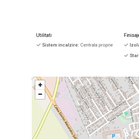
Utilitati
Finisaj
Sistem incalzire:
Centrala proprie
Izola
Star
+
−