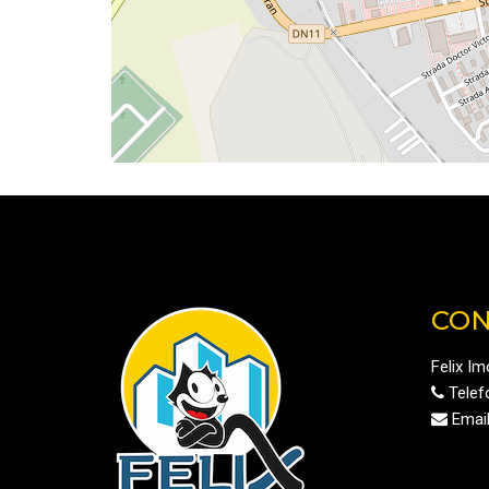
CON
Felix I
Telef
Email