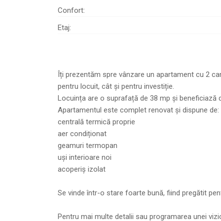
Confort:
Etaj:
Îți prezentăm spre vânzare un apartament cu 2 came
pentru locuit, cât și pentru investiție.
Locuința are o suprafață de 38 mp și beneficiază d
Apartamentul este complet renovat și dispune de:
centrală termică proprie
aer condiționat
geamuri termopan
uși interioare noi
acoperiș izolat
Se vinde într-o stare foarte bună, fiind pregătit pen
Pentru mai multe detalii sau programarea unei vizi