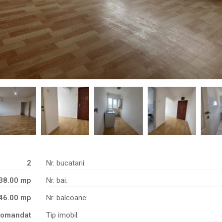
2
Nr. bucatarii:
38.00 mp
Nr. bai:
46.00 mp
Nr. balcoane:
omandat
Tip imobil: