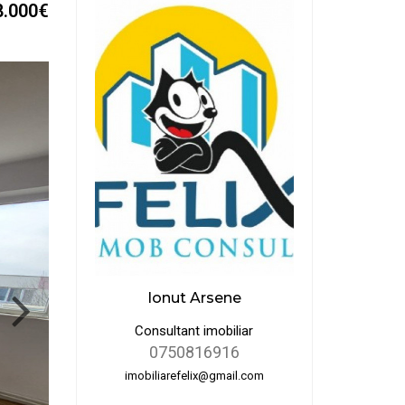
8.000€
Ionut Arsene
Consultant imobiliar
0750816916
imobiliarefelix@gmail.com