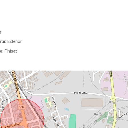
e
tii:
Exterior
e:
Finisat