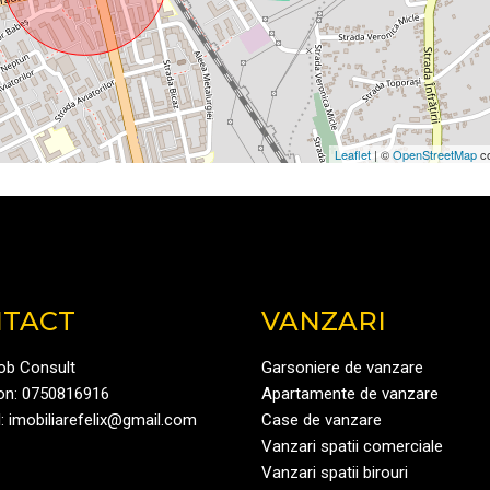
Leaflet
| ©
OpenStreetMap
co
TACT
VANZARI
mob Consult
Garsoniere de vanzare
on:
0750816916
Apartamente de vanzare
:
imobiliarefelix@gmail.com
Case de vanzare
Vanzari spatii comerciale
Vanzari spatii birouri