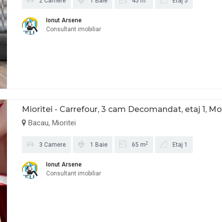
2 Camere
1 Baie
45 m
Etaj 5
Ionut Arsene
Consultant imobiliar
Mioritei - Carrefour, 3 cam Decomandat, etaj 1, Mob
Bacau, Mioritei
2
3 Camere
1 Baie
65 m
Etaj 1
Ionut Arsene
Consultant imobiliar