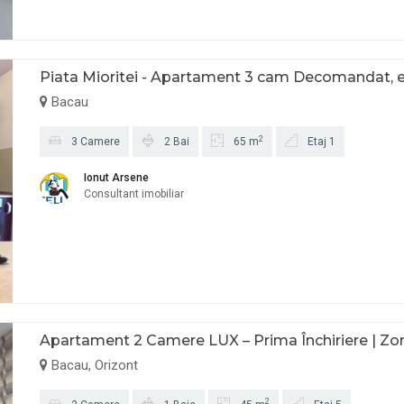
Piata Mioritei - Apartament 3 cam Decomandat, et
Bacau
2
3 Camere
2 Bai
65 m
Etaj 1
Ionut Arsene
Consultant imobiliar
Apartament 2 Camere LUX – Prima Închiriere | Zon
Bacau, Orizont
2