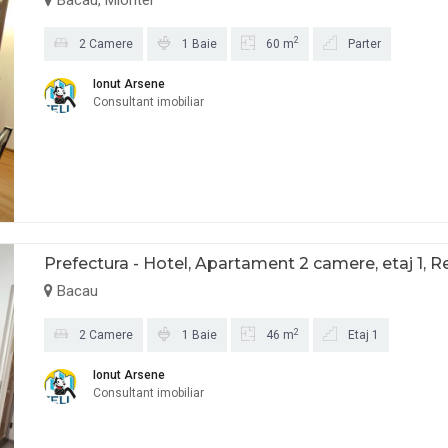
2
2 Camere
1 Baie
60 m
Parter
Ionut Arsene
Consultant imobiliar
Prefectura - Hotel, Apartament 2 camere, etaj 1, R
Bacau
2
2 Camere
1 Baie
46 m
Etaj 1
Ionut Arsene
Consultant imobiliar