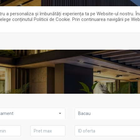
pentru a personaliza și îmbunătăți experiența ta pe Website-ul nostru.
țelege conținutul Politicii de Cookie. Prin continuarea navigării pe Web
imobiliarefelix@gmail.com
075
tament
Bacau