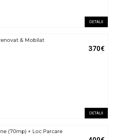
DETALII
Renovat & Mobilat
370€
DETALII
ane (70mp) + Loc Parcare
400€