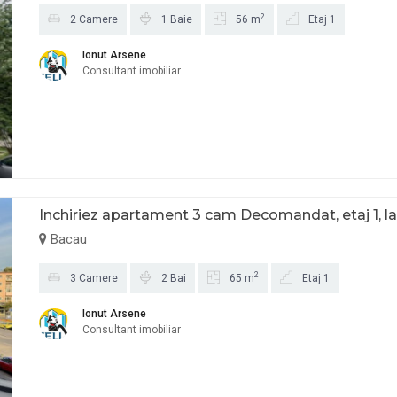
2
2 Camere
1 Baie
56 m
Etaj 1
Ionut Arsene
Consultant imobiliar
Inchiriez apartament 3 cam Decomandat, etaj 1, l
Bacau
2
3 Camere
2 Bai
65 m
Etaj 1
Ionut Arsene
Consultant imobiliar